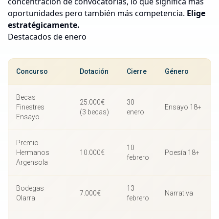
concentración de convocatorias, lo que significa más
oportunidades pero también más competencia.
Elige
estratégicamente.
Destacados de enero
Concurso
Dotación
Cierre
Género
Becas
25.000€
30
Finestres
Ensayo 18+
(3 becas)
enero
Ensayo
Premio
10
Hermanos
10.000€
Poesía 18+
febrero
Argensola
Bodegas
13
7.000€
Narrativa
Olarra
febrero