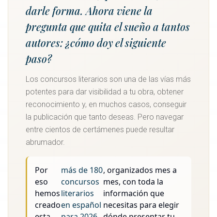
darle forma. Ahora viene la
pregunta que quita el sueño a tantos
autores:
¿cómo doy el siguiente
paso?
Los concursos literarios son una de las vías más
potentes para dar visibilidad a tu obra, obtener
reconocimiento y, en muchos casos, conseguir
la publicación que tanto deseas. Pero navegar
entre cientos de certámenes puede resultar
abrumador.
Por
más de 180
, organizados mes a
eso
concursos
mes, con toda la
hemos
literarios
información que
creado
en español
necesitas para elegir
esta
para 2026
dónde presentar tu