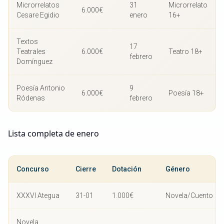
Microrrelatos
31
Microrrelato
6.000€
Cesare Egidio
enero
16+
Textos
17
Teatrales
6.000€
Teatro 18+
febrero
Domínguez
Poesía Antonio
9
6.000€
Poesía 18+
Ródenas
febrero
Lista completa de enero
Concurso
Cierre
Dotación
Género
XXXVI Ategua
31-01
1.000€
Novela/Cuento
Novela